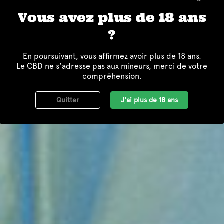
Vous avez plus de 18 ans
?
En poursuivant, vous affirmez avoir plus de 18 ans.
Le CBD ne s'adresse pas aux mineurs, merci de votre
compréhension.
Quitter
J'ai plus de 18 ans
Tropical OG Small
Aperçu rapide
à partir de
1,50 €
/gr
Fleurs